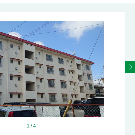
1
/
4