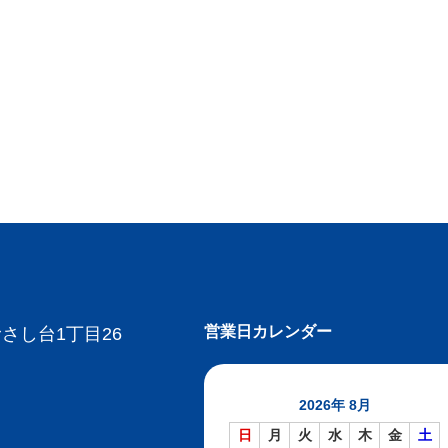
営業日カレンダー
さし台1丁目26
2026年 8月
日
月
火
水
木
金
土